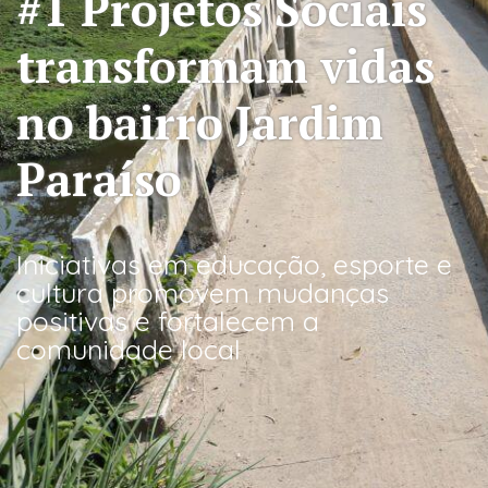
#1 Projetos Sociais
transformam vidas
no bairro Jardim
Paraíso
Iniciativas em educação, esporte e
cultura promovem mudanças
positivas e fortalecem a
comunidade local