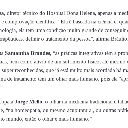
sa,
diretor técnico do Hospital Dona Helena, apenas a medic
a e comprovação científica. “Ela é baseada na ciência e, q
ologia, ela tem uma condição muito grande de conseguir de
rapêuticas, definir o tratamento da pessoa”, afirma Bráulio
sta
Samantha Brandes
, “as práticas integrativas têm a pro
omas, bem como alívio de um sofrimento físico, até mesmo 
ão super reconhecidas, que já está muito mais acordada há m
rma de tratamento tem um olhar mais humano, pois ela “apr
.”
eopata
Jorge Mello
, o olhar na medicina tradicional é fatia
, “na homeopatia, ou mesmo acupuntura,, ou outras práti
a no mundo, então o olhar é mais humano.”