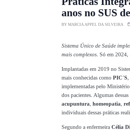
Práticas Integ
anos no SUS de 
BY
MARCIA APPEL DA SILVEIRA
Sistema Único de Saúde implem
mais complexos
. Só em 2024, 
Implantadas em 2019 no Siste
mais conhecidas como
PIC´S
,
implementadas pelo Ministério
dos pacientes. Algumas dessas
acupuntura
,
homeopatia
,
re
individuais dessas práticas rea
Segundo a enfermeira
Célia D