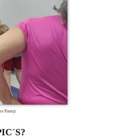
ra Pauta)
PIC´S?