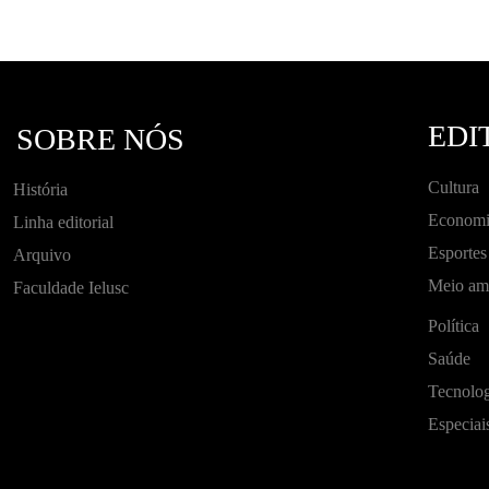
EDI
SOBRE NÓS
Cultura
História
Economi
Linha editorial
Esportes
Arquivo
Meio am
Faculdade Ielusc
Política
Saúde
Tecnolog
Especiai