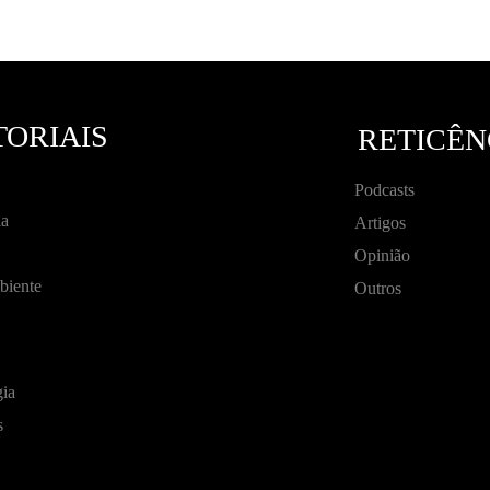
TORIAIS
RETICÊN
Podcasts
a
Artigos
Opinião
biente
Outros
ia
s