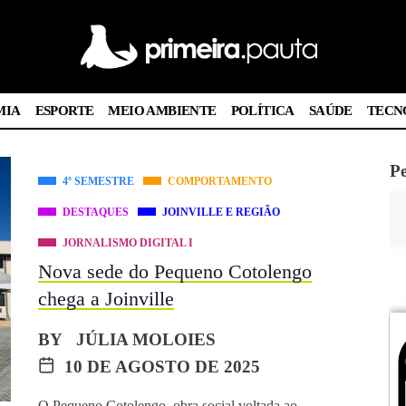
MIA
ESPORTE
MEIO AMBIENTE
POLÍTICA
SAÚDE
TECN
Pe
4º SEMESTRE
COMPORTAMENTO
DESTAQUES
JOINVILLE E REGIÃO
JORNALISMO DIGITAL I
Nova sede do Pequeno Cotolengo
chega a Joinville
BY
JÚLIA MOLOIES
10 DE AGOSTO DE 2025
O Pequeno Cotolengo, obra social voltada ao