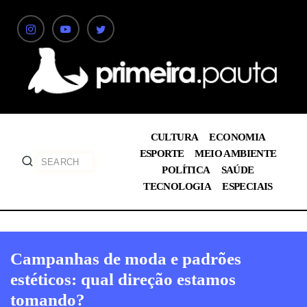
CULTURA
ECONOMIA
ESPORTE
MEIO AMBIENTE
POLÍTICA
SAÚDE
TECNOLOGIA
ESPECIAIS
Campanhas de moda e padrões
estéticos: qual direção estamos
tomando?