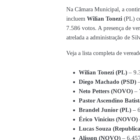
Na Câmara Municipal, a contin
incluem
Wilian Tonezi
(PL) c
7.586 votos. A presença de ve
atrelada a administração de Sil
Veja a lista completa de vereado
Wilian Tonezi (PL)
– 9.
Diego Machado (PSD)
–
Neto Petters (NOVO)
– 
Pastor Ascendino Batis
Brandel Junior (PL)
– 6
Érico Vinicius (NOVO)
Lucas Souza (Republic
Alisson (NOVO)
– 6.457