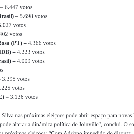
– 6.447 votos
rasil)
– 5.698 votos
.027 votos
402 votos
Rosa (PT)
– 4.366 votos
MDB)
– 4.223 votos
asil)
– 4.009 votos
os
 3.395 votos
.225 votos
E)
– 3.136 votos
e Silva nas próximas eleições pode abrir espaço para novas 
pode alterar a dinâmica política de Joinville”, conclui. O 
 as próximas eleições: “Com Adriano impedido de disputar 