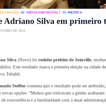
LE E REGIÃO
JORNALISMO DIGITAL I
POLÍTICA
ge Adriano Silva em primeiro 
UTUBRO DE 2024
no Silva
(Novo) foi
reeleito prefeito de Joinville
, receb
lidos. Este resultado marca a primeira eleição na cidade d
rco Tebaldi.
undo Steffen
comenta que o resultado pode ser atribuído, 
r novas opções. “Muitos que criticavam a gestão acabaram 
 de concorrência e a familiaridade com a atual administraç