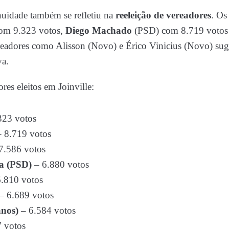
uidade também se refletiu na
reeleição de vereadores
. Os
om 9.323 votos,
Diego Machado
(PSD) com 8.719 votos
readores como Alisson (Novo) e Érico Vinicius (Novo) su
va.
res eleitos em Joinville:
323 votos
 8.719 votos
7.586 votos
ta (PSD)
– 6.880 votos
.810 votos
– 6.689 votos
anos)
– 6.584 votos
 votos