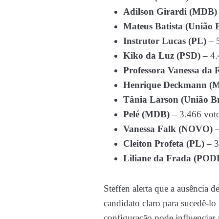
Adilson Girardi (MDB)
Mateus Batista (União B
Instrutor Lucas (PL)
– 5
Kiko da Luz (PSD)
– 4.
Professora Vanessa da 
Henrique Deckmann (
Tânia Larson (União Br
Pelé (MDB)
– 3.466 vot
Vanessa Falk (NOVO)
–
Cleiton Profeta (PL)
– 3
Liliane da Frada (POD
Steffen alerta que a ausência d
candidato claro para sucedê-lo 
configuração pode influenciar